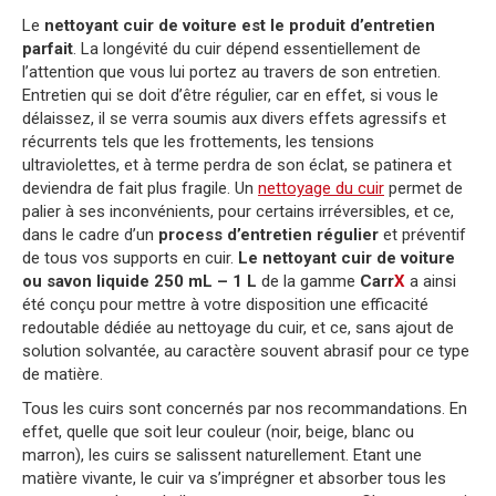
Le
nettoyant cuir de voiture
est le produit d’entretien
parfait
. La longévité du cuir dépend essentiellement de
l’attention que vous lui portez au travers de son entretien.
Entretien qui se doit d’être régulier, car en effet, si vous le
délaissez, il se verra soumis aux divers effets agressifs et
récurrents tels que les frottements, les tensions
ultraviolettes, et à terme perdra de son éclat, se patinera et
deviendra de fait plus fragile. Un
nettoyage du cuir
permet de
palier à ses inconvénients, pour certains irréversibles, et ce,
dans le cadre d’un
process d’entretien régulier
et préventif
de tous vos supports en cuir.
Le nettoyant cuir de voiture
ou savon liquide 250 mL – 1 L
de la gamme
Carr
X
a ainsi
été conçu pour mettre à votre disposition une efficacité
redoutable dédiée au nettoyage du cuir, et ce, sans ajout de
solution solvantée, au caractère souvent abrasif pour ce type
de matière.
Tous les cuirs sont concernés par nos recommandations. En
effet, quelle que soit leur couleur (noir, beige, blanc ou
marron), les cuirs se salissent naturellement. Etant une
matière vivante, le cuir va s’imprégner et absorber tous les