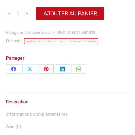
quantité
AJOUTER AU PANIER
﹣
﹢
de
Nettoyant
liquide
Catégorie :
Nettoyer le cuir
UGS :
3760315881813
pour
le
Étiquette :
nettoyant liquide pour le cuir auto moto bateau
cuir
Partager
Partager
Partager
Partager
Partager
Partager
sur
sur
sur
sur
sur
Facebook
X
Pinterest
LinkedIn
WhatsApp
Description
Informations complémentaires
Avis (0)