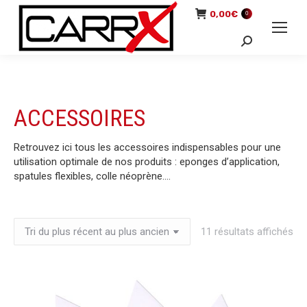
0,00
€
0
Recherche
:
ACCESSOIRES
Retrouvez ici tous les accessoires indispensables pour une
utilisation optimale de nos produits : eponges d’application,
spatules flexibles, colle néoprène….
Tri
11 résultats affichés
du
plu
réc
au
plu