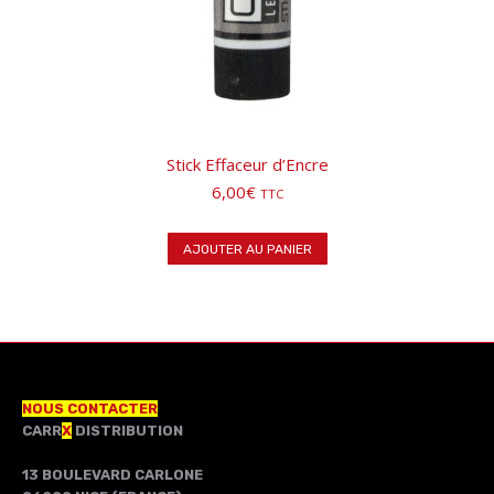
Stick Effaceur d’Encre
6,00
€
TTC
AJOUTER AU PANIER
NOUS CONTACTER
CARR
X
DISTRIBUTION
13 BOULEVARD CARLONE