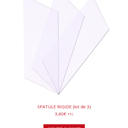
an
SPATULE RIGIDE (lot de 3)
3,60
€
TTC