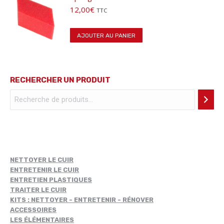
sur
12,00
€
TTC
la
page
AJOUTER AU PANIER
du
produit
RECHERCHER UN PRODUIT
NETTOYER LE CUIR
ENTRETENIR LE CUIR
ENTRETIEN PLASTIQUES
TRAITER LE CUIR
KITS : NETTOYER - ENTRETENIR - RÉNOVER
ACCESSOIRES
LES ÉLÉMENTAIRES