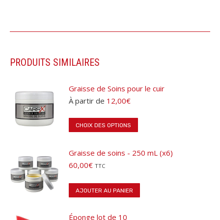
a
plusieurs
variations.
Les
options
PRODUITS SIMILAIRES
peuvent
être
choisies
Graisse de Soins pour le cuir
sur
À partir de
12,00
€
la
page
Ce
du
CHOIX DES OPTIONS
produit
produit
a
Graisse de soins - 250 mL (x6)
plusieurs
variations.
60,00
€
TTC
Les
options
AJOUTER AU PANIER
peuvent
être
choisies
Éponge lot de 10