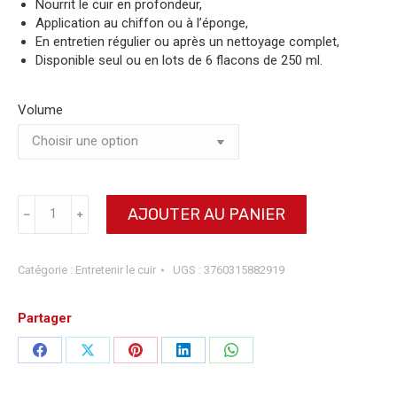
Nourrit le cuir en profondeur,
Application au chiffon ou à l’éponge,
En entretien régulier ou après un nettoyage complet,
Disponible seul ou en lots de 6 flacons de 250 ml.
Volume
quantité
AJOUTER AU PANIER
﹣
﹢
de
Crème
Nourrissante
Catégorie :
Entretenir le cuir
UGS :
3760315882919
pour
le
cuir
Partager
Partager
Partager
Partager
Partager
Partager
sur
sur
sur
sur
sur