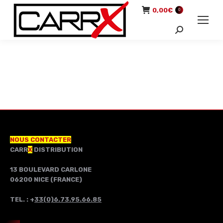
0,00
€
0
Recherche
:
NOUS CONTACTER
CARR
X
DISTRIBUTION
13 BOULEVARD CARLONE
06200 NICE (FRANCE)
TEL. : +
33(0)6.73.95.66.85